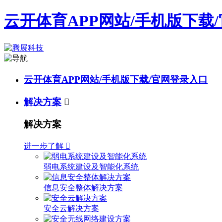
云开体育APP网站/手机版下载
云开体育APP网站/手机版下载/官网登录入口
解决方案

解决方案
进一步了解

弱电系统建设及智能化系统
信息安全整体解决方案
安全云解决方案