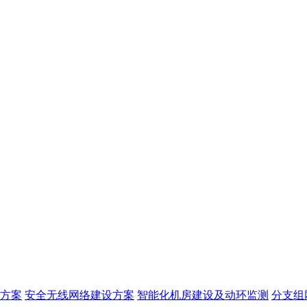
方案
安全无线网络建设方案
智能化机房建设及动环监测
分支组