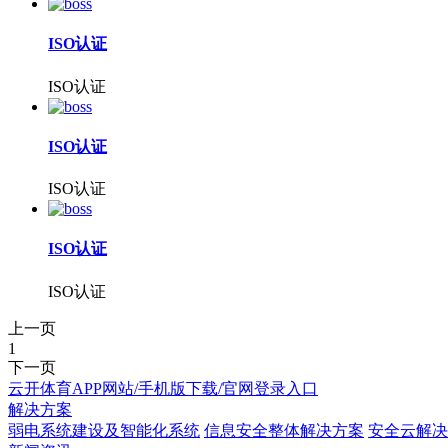
ISO认证
ISO认证
ISO认证
ISO认证
ISO认证
ISO认证
上一页
1
下一页
云开体育APP网站/手机版下载/官网登录入口
解决方案
弱电系统建设及智能化系统
信息安全整体解决方案
安全云解决