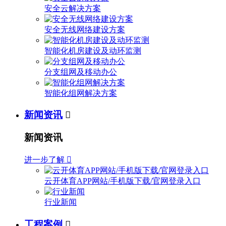
安全云解决方案
安全无线网络建设方案
智能化机房建设及动环监测
分支组网及移动办公
智能化组网解决方案
新闻资讯

新闻资讯
进一步了解

云开体育APP网站/手机版下载/官网登录入口
行业新闻
工程案例
