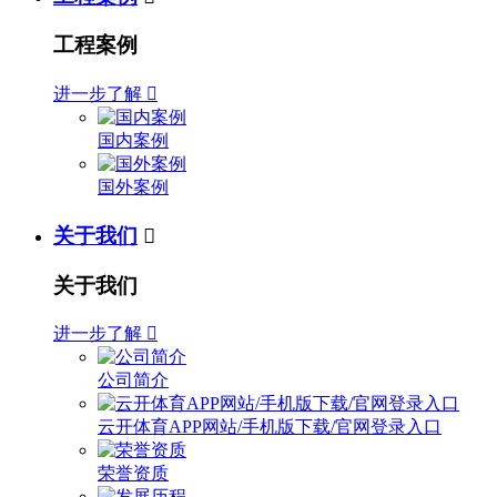
工程案例
进一步了解

国内案例
国外案例
关于我们

关于我们
进一步了解

公司简介
云开体育APP网站/手机版下载/官网登录入口
荣誉资质