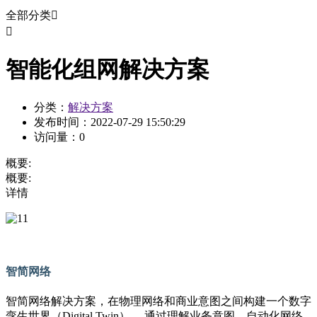
全部分类


智能化组网解决方案
分类：
解决方案
发布时间：
2022-07-29 15:50:29
访问量：
0
概要:
概要:
详情
智简网络
智简网络解决方案，在物理网络和商业意图之间构建一个数字
孪生世界（Digital Twin）， 通过理解业务意图、自动化网络