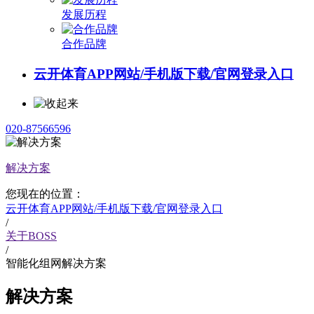
发展历程
合作品牌
云开体育APP网站/手机版下载/官网登录入口
020-87566596
解决方案
您现在的位置：
云开体育APP网站/手机版下载/官网登录入口
/
关于BOSS
/
智能化组网解决方案
解决方案