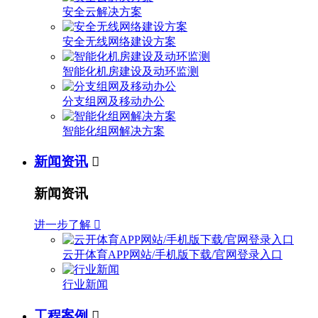
安全云解决方案
安全无线网络建设方案
智能化机房建设及动环监测
分支组网及移动办公
智能化组网解决方案
新闻资讯

新闻资讯
进一步了解

云开体育APP网站/手机版下载/官网登录入口
行业新闻
工程案例
