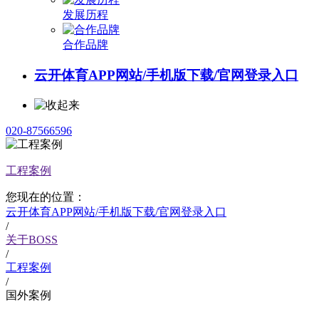
发展历程
合作品牌
云开体育APP网站/手机版下载/官网登录入口
020-87566596
工程案例
您现在的位置：
云开体育APP网站/手机版下载/官网登录入口
/
关于BOSS
/
工程案例
/
国外案例