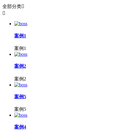
全部分类


案例1
案例1
案例2
案例2
案例5
案例5
案例4