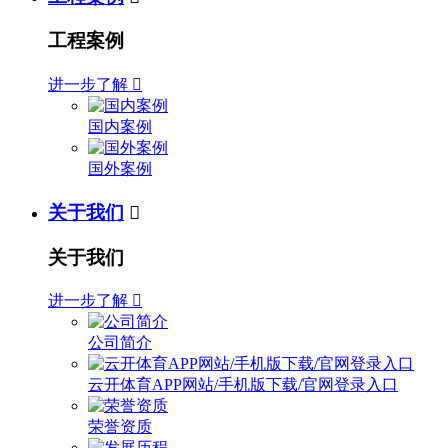
工程案例
进一步了解

国内案例
国外案例
关于我们

关于我们
进一步了解

公司简介
云开体育APP网站/手机版下载/官网登录入口
荣誉资质