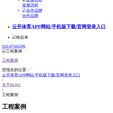
发展历程
合作品牌
云开体育APP网站/手机版下载/官网登录入口
020-87566596
工程案例
您现在的位置：
云开体育APP网站/手机版下载/官网登录入口
/
关于BOSS
/
工程案例
工程案例