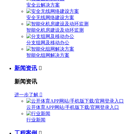
安全云解决方案
安全无线网络建设方案
智能化机房建设及动环监测
分支组网及移动办公
智能化组网解决方案
新闻资讯

新闻资讯
进一步了解

云开体育APP网站/手机版下载/官网登录入口
行业新闻
工程案例
