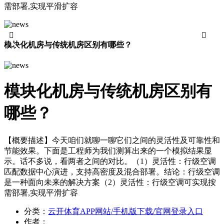
需部署,实现平滑扩容


模块化机房与传统机房区别有哪些？
模块化机房与传统机房区别有
哪些？
【概要描述】
今天咱们就聊一聊它们之间的灵活性及可靠性和
节能效果。下面是工程师为我们测算出来的一个模拟结果显
示。话不多说，看两者之间的对比。（1）灵活性：行级空调
匹配数据中心演进，支持高密度及混合部署。结论：行级空调
是一种面向未来的解决方案（2）灵活性：行级空调可实现按
需部署,实现平滑扩容
分类：
云开体育APP网站/手机版下载/官网登录入口
作者：