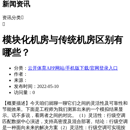
新闻资讯
资讯分类


模块化机房与传统机房区别有
哪些？
分类：
云开体育APP网站/手机版下载/官网登录入口
作者：
来源：
发布时间：
2022-05-10
访问量：
0
【概要描述】
今天咱们就聊一聊它们之间的灵活性及可靠性和
节能效果。下面是工程师为我们测算出来的一个模拟结果显
示。话不多说，看两者之间的对比。（1）灵活性：行级空调
匹配数据中心演进，支持高密度及混合部署。结论：行级空调
是一种面向未来的解决方案（2）灵活性：行级空调可实现按