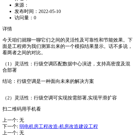
来源：
发布时间：
2022-05-10
访问量：
0
详情
今天咱们就聊一聊它们之间的灵活性及可靠性和节能效果。下
面是工程师为我们测算出来的一个模拟结果显示。话不多说，
看两者之间的对比。
（1）灵活性：行级空调匹配数据中心演进，支持高密度及混
合部署
结论：行级空调是一种面向未来的解决方案
（2）灵活性：行级空调可实现按需部署,实现平滑扩容
扫二维码用手机看
上一个
:
无
下一个
:
弱电机房工程改造-机房改造建设工程
上一个
:
无