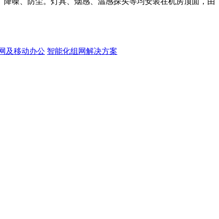
、降噪、防尘。灯具、烟感、温感探头等均安装在机房顶面，由
网及移动办公
智能化组网解决方案