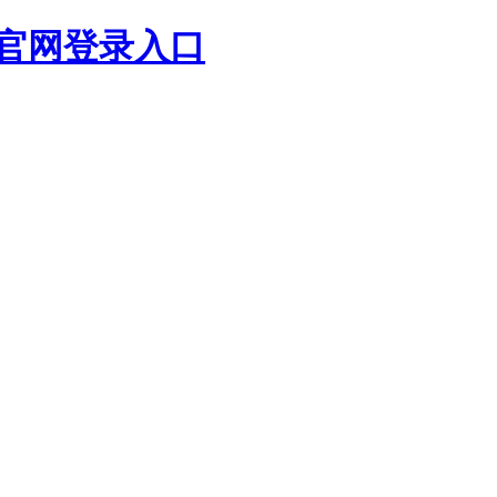
/官网登录入口